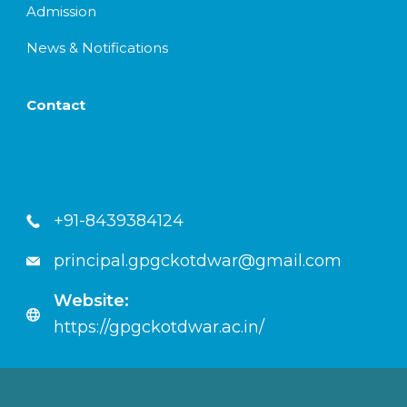
Admission
News & Notifications
Contact
+91-8439384124
principal.gpgckotdwar@gmail.com
Website:
https://gpgckotdwar.ac.in/