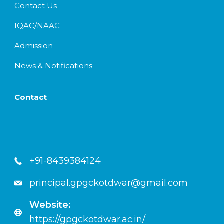
Contact Us
IQAC/NAAC
Admission
News & Notifications
Contact
+91-8439384124
principal.gpgckotdwar@gmail.com
Website:
https://gpgckotdwar.ac.in/