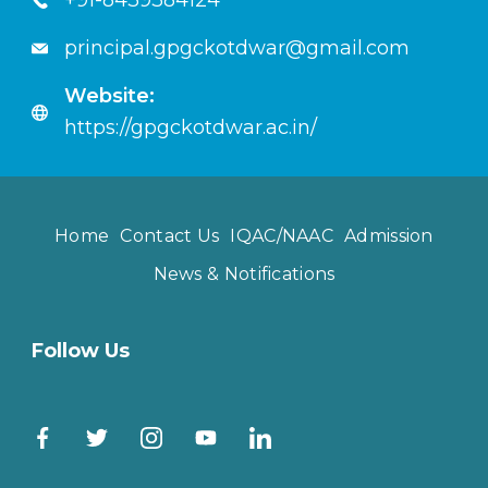
+91-8439384124
principal.gpgckotdwar@gmail.com
Website:
https://gpgckotdwar.ac.in/
Home
Contact Us
IQAC/NAAC
Admission
News & Notifications
Follow Us